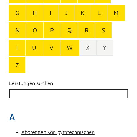
G
H
I
J
K
L
M
N
O
P
Q
R
S
T
U
V
W
X
Y
Z
Leistungen suchen
A
Abbrennen von pyrotechnischen