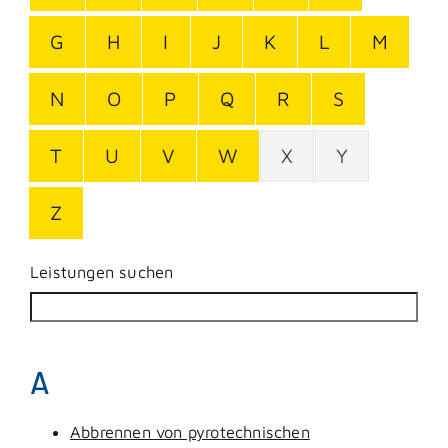
G
H
I
J
K
L
M
N
O
P
Q
R
S
T
U
V
W
X
Y
Z
Leistungen suchen
A
Abbrennen von pyrotechnischen