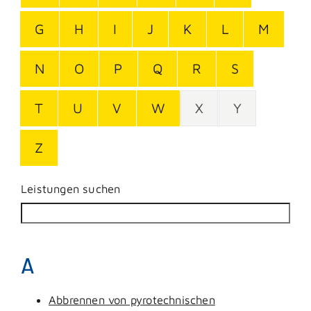
G
H
I
J
K
L
M
N
O
P
Q
R
S
T
U
V
W
X
Y
Z
Leistungen suchen
A
Abbrennen von pyrotechnischen