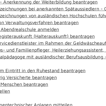
- Anerkennung der Weiterbildung beantragen
ezeichnungen bei anerkannten Spätaussiedlern 
ezeichnungen von ausländischen Hochschulen füh
von Verwaltungsverfahren beantragen
r Abendrealschule anmelden
egisterauskunft (Halterauskunft) beantragen
ervicedienstleister im Rahmen der Geldwäscheaufs
aus- und Familienpfleger, Heilerziehungsassistent
zialpädagoge mit ausländischer Berufsausbildung 
em Eintritt in den Ruhestand beantragen
rig Versicherte beantragen
e Menschen beantragen
ellen
gentechnischer Anlagen mitteilen