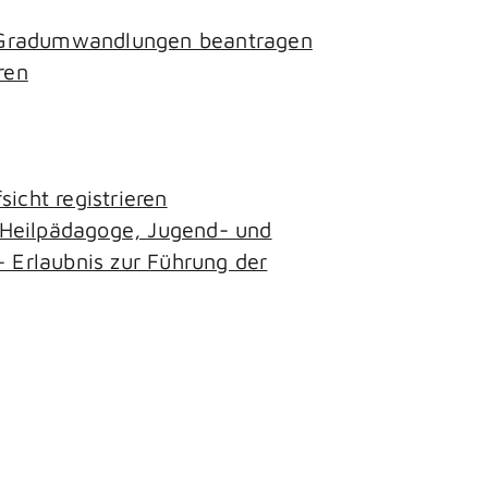
- Gradumwandlungen beantragen
ren
icht registrieren
, Heilpädagoge, Jugend- und
– Erlaubnis zur Führung der