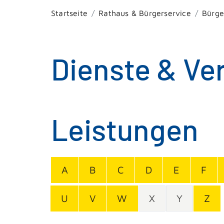
Startseite
Rathaus & Bürgerservice
Bürge
Dienste & Ve
Leistungen
A
B
C
D
E
F
U
V
W
X
Y
Z