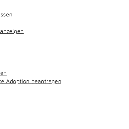
assen
 anzeigen
gen
ke Adoption beantragen