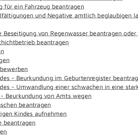
 für ein Fahrzeug beantragen
elfältigungen und Negative amtlich beglaubigen l
e Beseitigung von Regenwasser beantragen oder
ichtbetrieb beantragen
en
agen
n bewerben
ndes - Beurkundung im Geburtenregister beantra
ndes - Umwandlung einer schwachen in eine star
s - Beurkundung von Amts wegen
nschen beantragen
rigen Kindes aufnehmen
e beantragen
sen