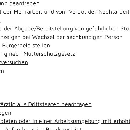
ung beantragen
der Mehrarbeit und vom Verbot der Nachtarbeit i
o
e der Abgabe/Bereitstellung von gefährlichen S
zeigen bei Wechsel der sachkundigen Person
 Bürgergeld stellen
ung nach Mutterschutzgesetz
rversuchen
en
rärztin aus Drittstaaten beantragen
agen
ebieten oder in einer Arbeitsumgebung mit erhö
an Aufenthalte im Bundesgebiet