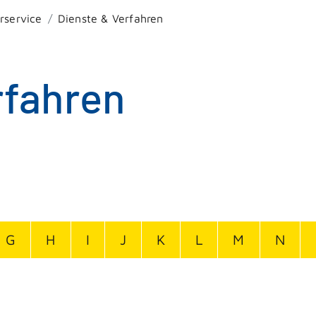
rservice
Dienste & Verfahren
rfahren
G
H
I
J
K
L
M
N