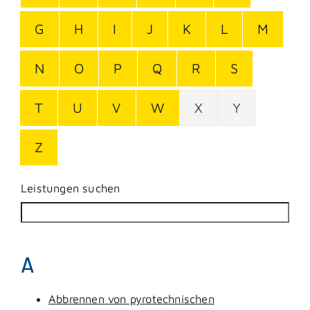
G
H
I
J
K
L
M
N
O
P
Q
R
S
T
U
V
W
X
Y
Z
Leistungen suchen
A
Abbrennen von pyrotechnischen