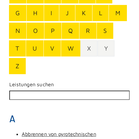
G
H
I
J
K
L
M
N
O
P
Q
R
S
T
U
V
W
X
Y
Z
Leistungen suchen
A
Abbrennen von pyrotechnischen