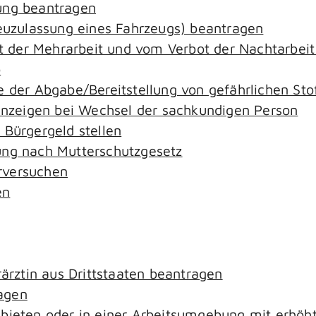
ung beantragen
zulassung eines Fahrzeugs) beantragen
der Mehrarbeit und vom Verbot der Nachtarbeit i
o
e der Abgabe/Bereitstellung von gefährlichen S
zeigen bei Wechsel der sachkundigen Person
 Bürgergeld stellen
ung nach Mutterschutzgesetz
rversuchen
en
rärztin aus Drittstaaten beantragen
agen
ebieten oder in einer Arbeitsumgebung mit erhö