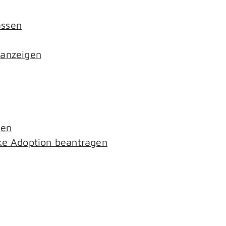
assen
 anzeigen
gen
ke Adoption beantragen