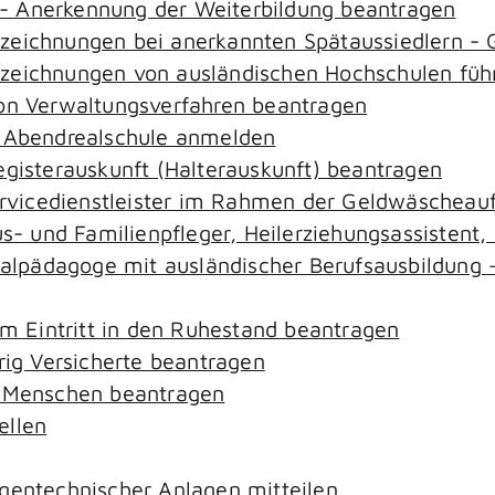
- Anerkennung der Weiterbildung beantragen
ezeichnungen bei anerkannten Spätaussiedlern 
ezeichnungen von ausländischen Hochschulen füh
von Verwaltungsverfahren beantragen
r Abendrealschule anmelden
egisterauskunft (Halterauskunft) beantragen
ervicedienstleister im Rahmen der Geldwäscheaufs
aus- und Familienpfleger, Heilerziehungsassistent
zialpädagoge mit ausländischer Berufsausbildung 
em Eintritt in den Ruhestand beantragen
rig Versicherte beantragen
e Menschen beantragen
ellen
gentechnischer Anlagen mitteilen