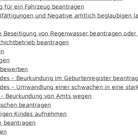
 für ein Fahrzeug beantragen
elfältigungen und Negative amtlich beglaubigen l
e Beseitigung von Regenwasser beantragen oder
ichtbetrieb beantragen
en
agen
n bewerben
ndes - Beurkundung im Geburtenregister beantra
ndes - Umwandlung einer schwachen in eine star
s - Beurkundung von Amts wegen
nschen beantragen
rigen Kindes aufnehmen
e beantragen
sen