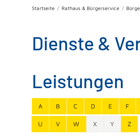
Startseite
Rathaus & Bürgerservice
Bürge
Dienste & Ve
Leistungen
A
B
C
D
E
F
U
V
W
X
Y
Z