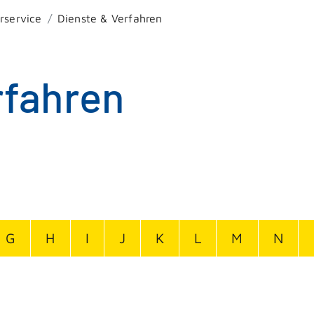
rservice
Dienste & Verfahren
rfahren
G
H
I
J
K
L
M
N