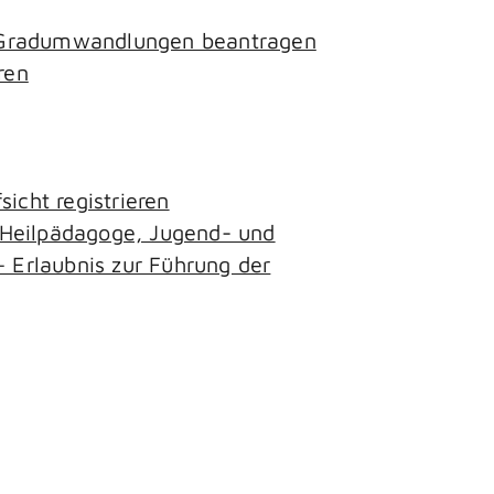
- Gradumwandlungen beantragen
ren
icht registrieren
, Heilpädagoge, Jugend- und
– Erlaubnis zur Führung der