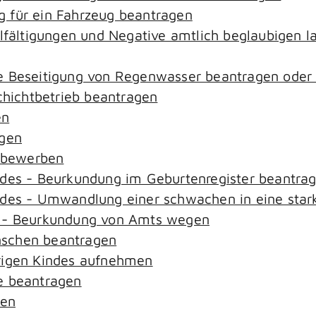
 für ein Fahrzeug beantragen
elfältigungen und Negative amtlich beglaubigen l
e Beseitigung von Regenwasser beantragen oder
ichtbetrieb beantragen
en
agen
n bewerben
ndes - Beurkundung im Geburtenregister beantra
ndes - Umwandlung einer schwachen in eine star
s - Beurkundung von Amts wegen
nschen beantragen
rigen Kindes aufnehmen
e beantragen
sen