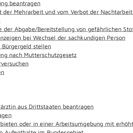
ung beantragen
der Mehrarbeit und vom Verbot der Nachtarbeit i
o
e der Abgabe/Bereitstellung von gefährlichen S
zeigen bei Wechsel der sachkundigen Person
 Bürgergeld stellen
ung nach Mutterschutzgesetz
rversuchen
en
rärztin aus Drittstaaten beantragen
agen
ebieten oder in einer Arbeitsumgebung mit erhö
an Aufenthalte im Bundesgebiet