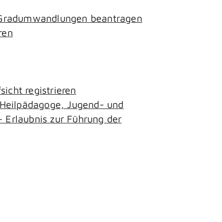
- Gradumwandlungen beantragen
ren
icht registrieren
, Heilpädagoge, Jugend- und
– Erlaubnis zur Führung der