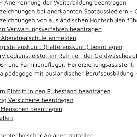
- Anerkennung der Weiterbildung beantragen
ezeichnungen bei anerkannten Spätaussiedlern 
ezeichnungen von ausländischen Hochschulen füh
von Verwaltungsverfahren beantragen
r Abendrealschule anmelden
egisterauskunft (Halterauskunft) beantragen
ervicedienstleister im Rahmen der Geldwäscheaufs
aus- und Familienpfleger, Heilerziehungsassistent
zialpädagoge mit ausländischer Berufsausbildung 
em Eintritt in den Ruhestand beantragen
rig Versicherte beantragen
e Menschen beantragen
ellen
gentechnischer Anlagen mitteilen