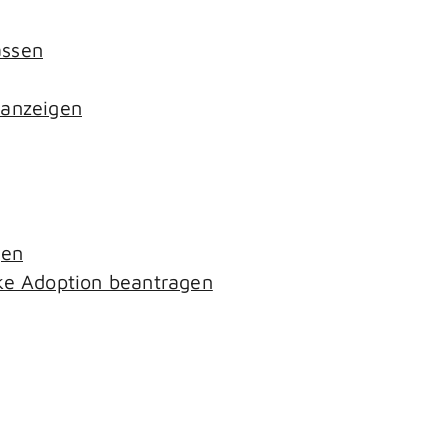
assen
 anzeigen
gen
ke Adoption beantragen