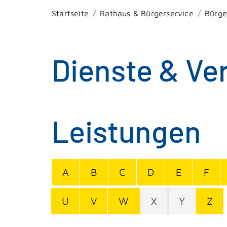
Startseite
Rathaus & Bürgerservice
Bürge
Dienste & Ve
Leistungen
A
B
C
D
E
F
U
V
W
X
Y
Z