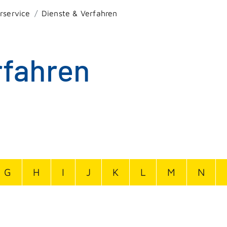
rservice
Dienste & Verfahren
rfahren
G
H
I
J
K
L
M
N