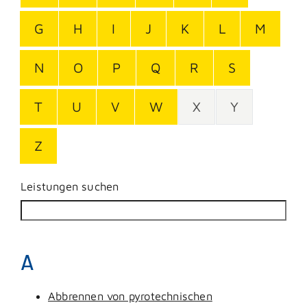
G
H
I
J
K
L
M
N
O
P
Q
R
S
T
U
V
W
X
Y
Z
Leistungen suchen
A
Abbrennen von pyrotechnischen