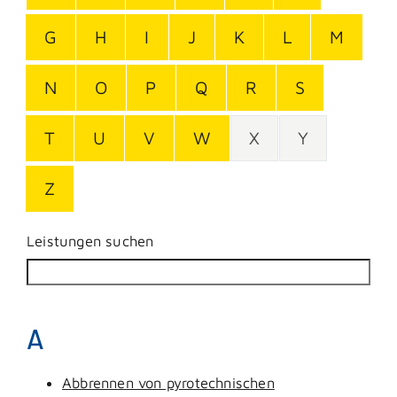
G
H
I
J
K
L
M
N
O
P
Q
R
S
T
U
V
W
X
Y
Z
Leistungen suchen
A
Abbrennen von pyrotechnischen