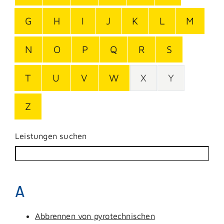
G
H
I
J
K
L
M
N
O
P
Q
R
S
T
U
V
W
X
Y
Z
Leistungen suchen
A
Abbrennen von pyrotechnischen