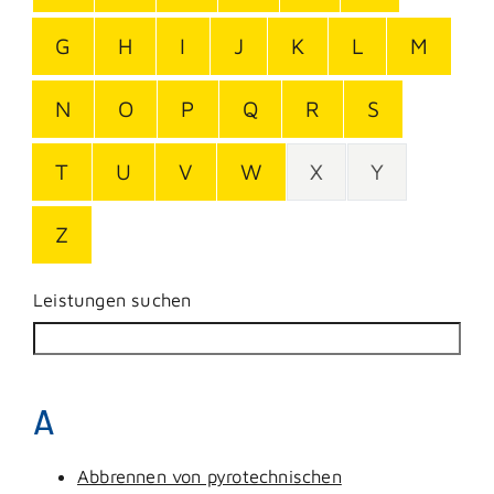
G
H
I
J
K
L
M
N
O
P
Q
R
S
T
U
V
W
X
Y
Z
Leistungen suchen
A
Abbrennen von pyrotechnischen