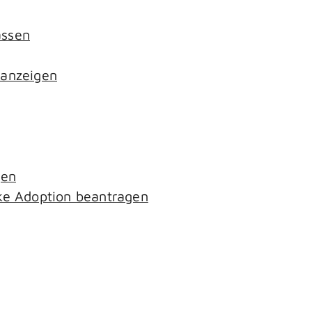
assen
 anzeigen
gen
ke Adoption beantragen