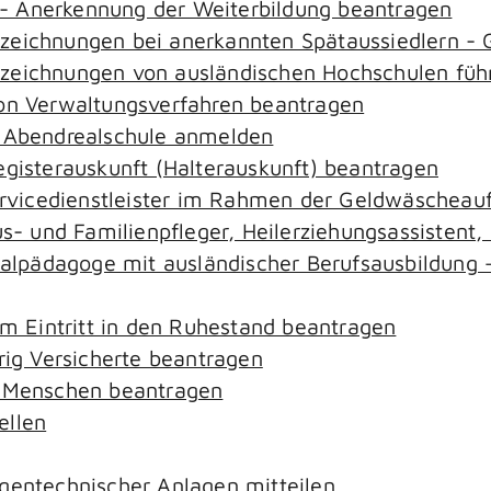
- Anerkennung der Weiterbildung beantragen
ezeichnungen bei anerkannten Spätaussiedlern 
ezeichnungen von ausländischen Hochschulen füh
von Verwaltungsverfahren beantragen
r Abendrealschule anmelden
egisterauskunft (Halterauskunft) beantragen
ervicedienstleister im Rahmen der Geldwäscheaufs
aus- und Familienpfleger, Heilerziehungsassistent
zialpädagoge mit ausländischer Berufsausbildung 
em Eintritt in den Ruhestand beantragen
rig Versicherte beantragen
e Menschen beantragen
ellen
gentechnischer Anlagen mitteilen