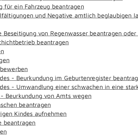
 für ein Fahrzeug beantragen
elfältigungen und Negative amtlich beglaubigen l
e Beseitigung von Regenwasser beantragen oder
ichtbetrieb beantragen
en
agen
n bewerben
ndes - Beurkundung im Geburtenregister beantra
ndes - Umwandlung einer schwachen in eine star
s - Beurkundung von Amts wegen
nschen beantragen
rigen Kindes aufnehmen
e beantragen
sen