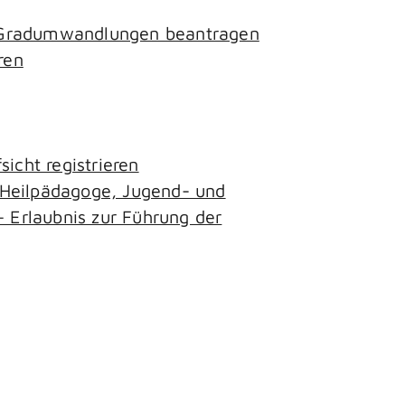
- Gradumwandlungen beantragen
ren
icht registrieren
, Heilpädagoge, Jugend- und
– Erlaubnis zur Führung der