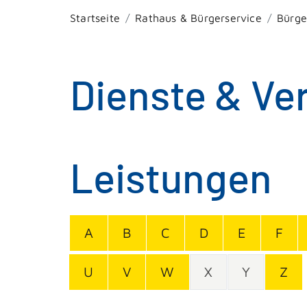
Startseite
Rathaus & Bürgerservice
Bürge
Dienste & Ve
Leistungen
A
B
C
D
E
F
U
V
W
X
Y
Z