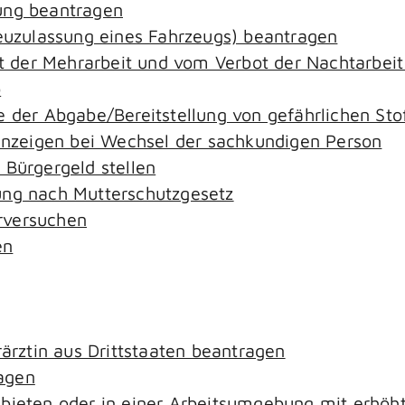
ung beantragen
zulassung eines Fahrzeugs) beantragen
der Mehrarbeit und vom Verbot der Nachtarbeit i
o
e der Abgabe/Bereitstellung von gefährlichen S
zeigen bei Wechsel der sachkundigen Person
 Bürgergeld stellen
ung nach Mutterschutzgesetz
rversuchen
en
rärztin aus Drittstaaten beantragen
agen
ebieten oder in einer Arbeitsumgebung mit erhö