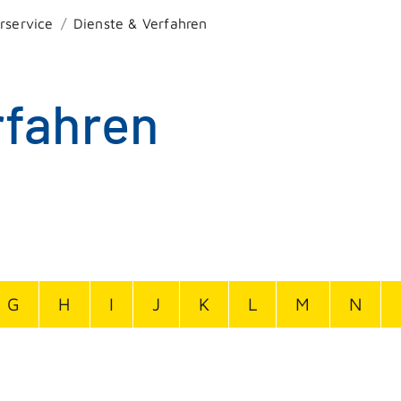
rservice
Dienste & Verfahren
rfahren
G
H
I
J
K
L
M
N