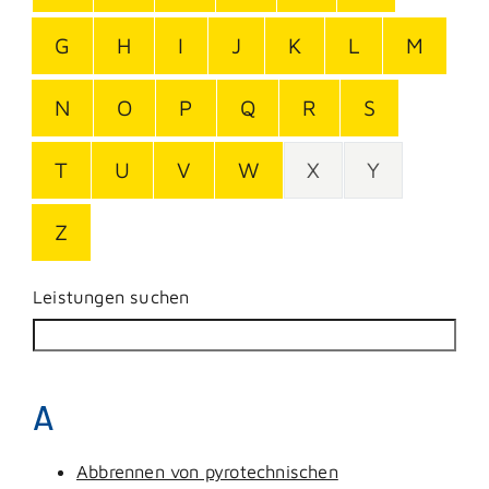
G
H
I
J
K
L
M
N
O
P
Q
R
S
T
U
V
W
X
Y
Z
Leistungen suchen
A
Abbrennen von pyrotechnischen