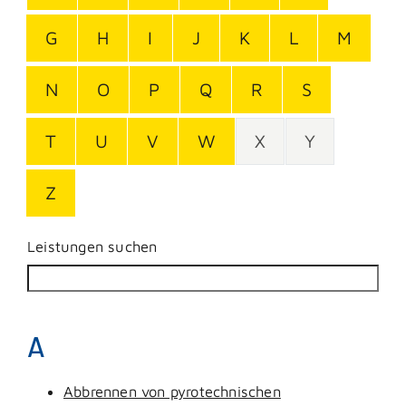
G
H
I
J
K
L
M
N
O
P
Q
R
S
T
U
V
W
X
Y
Z
Leistungen suchen
A
Abbrennen von pyrotechnischen