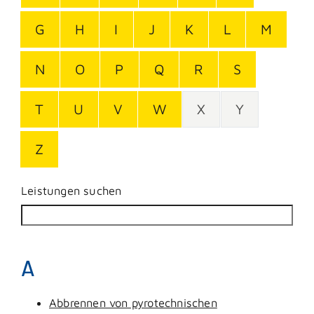
G
H
I
J
K
L
M
N
O
P
Q
R
S
T
U
V
W
X
Y
Z
Leistungen suchen
A
Abbrennen von pyrotechnischen