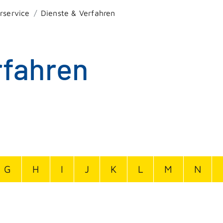
rservice
Dienste & Verfahren
rfahren
G
H
I
J
K
L
M
N