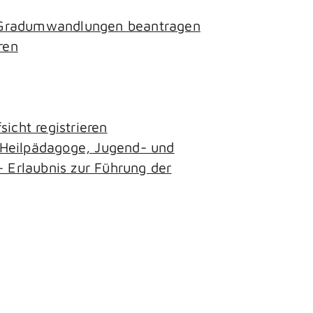
- Gradumwandlungen beantragen
ren
icht registrieren
, Heilpädagoge, Jugend- und
– Erlaubnis zur Führung der