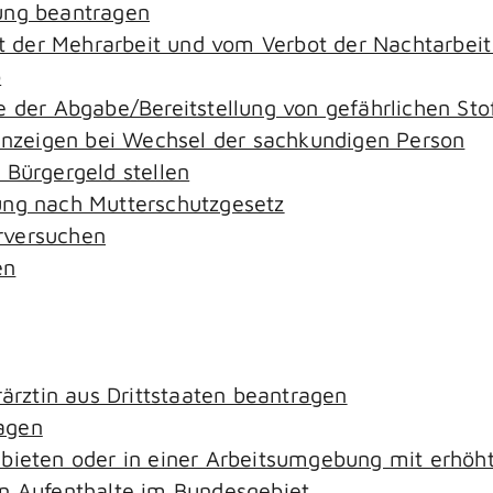
ung beantragen
der Mehrarbeit und vom Verbot der Nachtarbeit i
o
e der Abgabe/Bereitstellung von gefährlichen S
zeigen bei Wechsel der sachkundigen Person
 Bürgergeld stellen
ung nach Mutterschutzgesetz
rversuchen
en
rärztin aus Drittstaaten beantragen
agen
ebieten oder in einer Arbeitsumgebung mit erhö
an Aufenthalte im Bundesgebiet