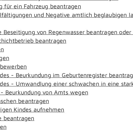
 für ein Fahrzeug beantragen
elfältigungen und Negative amtlich beglaubigen l
e Beseitigung von Regenwasser beantragen oder
ichtbetrieb beantragen
en
agen
n bewerben
ndes - Beurkundung im Geburtenregister beantra
ndes - Umwandlung einer schwachen in eine star
s - Beurkundung von Amts wegen
nschen beantragen
rigen Kindes aufnehmen
e beantragen
sen