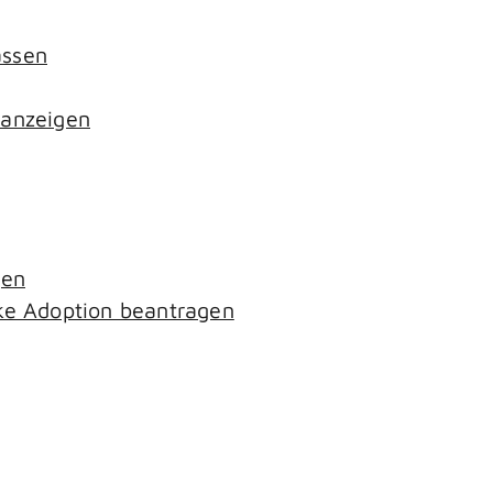
assen
 anzeigen
gen
ke Adoption beantragen