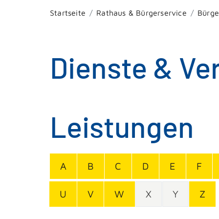
Startseite
Rathaus & Bürgerservice
Bürge
Dienste & Ve
Leistungen
A
B
C
D
E
F
U
V
W
X
Y
Z