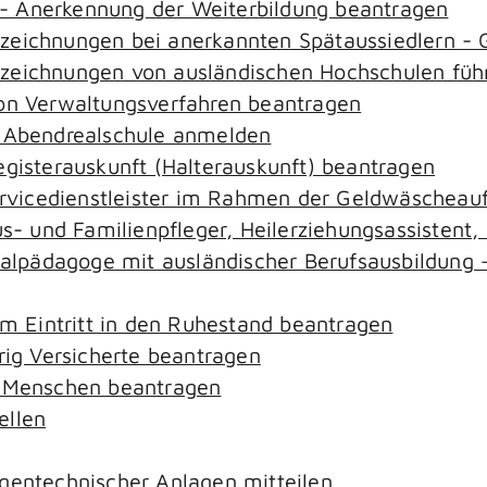
- Anerkennung der Weiterbildung beantragen
ezeichnungen bei anerkannten Spätaussiedlern 
ezeichnungen von ausländischen Hochschulen füh
von Verwaltungsverfahren beantragen
r Abendrealschule anmelden
egisterauskunft (Halterauskunft) beantragen
ervicedienstleister im Rahmen der Geldwäscheaufs
aus- und Familienpfleger, Heilerziehungsassistent
zialpädagoge mit ausländischer Berufsausbildung 
em Eintritt in den Ruhestand beantragen
rig Versicherte beantragen
e Menschen beantragen
ellen
gentechnischer Anlagen mitteilen