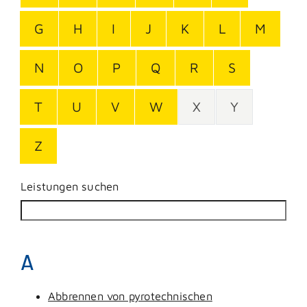
G
H
I
J
K
L
M
N
O
P
Q
R
S
T
U
V
W
X
Y
Z
Leistungen suchen
A
Abbrennen von pyrotechnischen