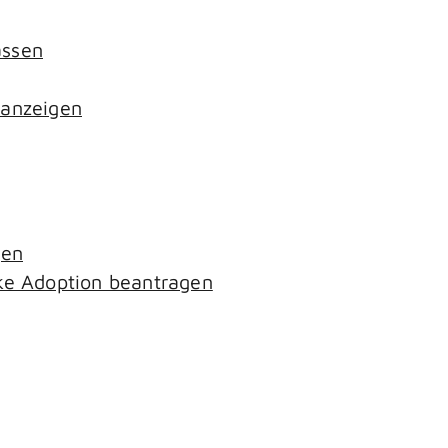
assen
 anzeigen
gen
ke Adoption beantragen