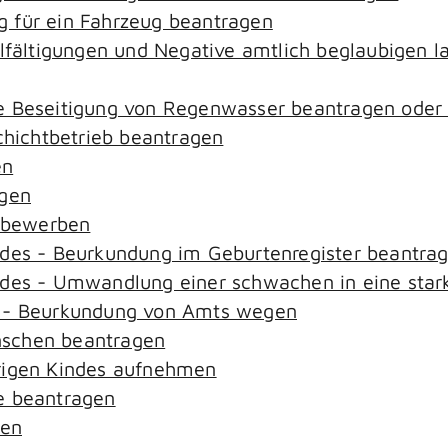
 für ein Fahrzeug beantragen
elfältigungen und Negative amtlich beglaubigen l
e Beseitigung von Regenwasser beantragen oder
ichtbetrieb beantragen
en
agen
n bewerben
ndes - Beurkundung im Geburtenregister beantra
ndes - Umwandlung einer schwachen in eine star
s - Beurkundung von Amts wegen
nschen beantragen
rigen Kindes aufnehmen
e beantragen
sen