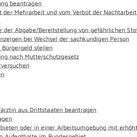
ung beantragen
der Mehrarbeit und vom Verbot der Nachtarbeit i
o
e der Abgabe/Bereitstellung von gefährlichen S
zeigen bei Wechsel der sachkundigen Person
 Bürgergeld stellen
ung nach Mutterschutzgesetz
rversuchen
en
rärztin aus Drittstaaten beantragen
agen
ebieten oder in einer Arbeitsumgebung mit erhö
an Aufenthalte im Bundesgebiet