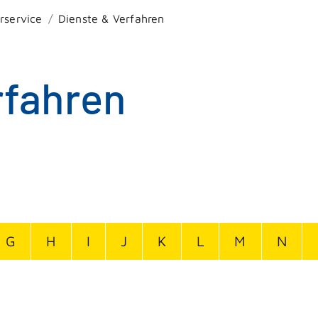
rservice
Dienste & Verfahren
rfahren
G
H
I
J
K
L
M
N