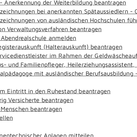
- Anerkennung der Weiterbildung beantragen
ezeichnungen bei anerkannten Spätaussiedlern 
ezeichnungen von ausländischen Hochschulen füh
von Verwaltungsverfahren beantragen
r Abendrealschule anmelden
egisterauskunft (Halterauskunft) beantragen
ervicedienstleister im Rahmen der Geldwäscheaufs
aus- und Familienpfleger, Heilerziehungsassistent
zialpädagoge mit ausländischer Berufsausbildung 
em Eintritt in den Ruhestand beantragen
rig Versicherte beantragen
e Menschen beantragen
ellen
gentechnischer Anlagen mitteilen