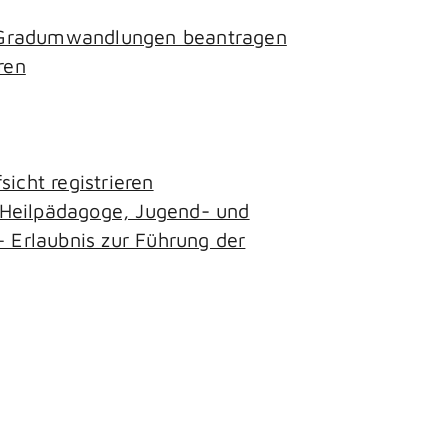
- Gradumwandlungen beantragen
ren
icht registrieren
, Heilpädagoge, Jugend- und
– Erlaubnis zur Führung der