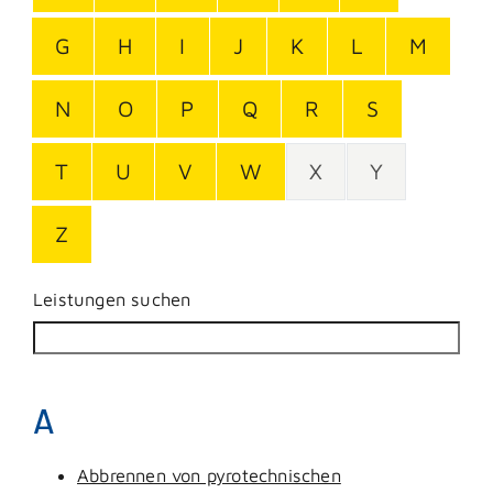
G
H
I
J
K
L
M
N
O
P
Q
R
S
T
U
V
W
X
Y
Z
Leistungen suchen
A
Abbrennen von pyrotechnischen