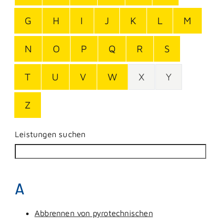
G
H
I
J
K
L
M
N
O
P
Q
R
S
T
U
V
W
X
Y
Z
Leistungen suchen
A
Abbrennen von pyrotechnischen