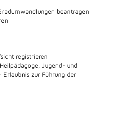
- Gradumwandlungen beantragen
ren
icht registrieren
, Heilpädagoge, Jugend- und
– Erlaubnis zur Führung der