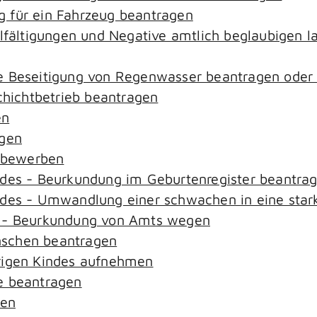
 für ein Fahrzeug beantragen
elfältigungen und Negative amtlich beglaubigen l
e Beseitigung von Regenwasser beantragen oder
ichtbetrieb beantragen
en
agen
n bewerben
ndes - Beurkundung im Geburtenregister beantra
ndes - Umwandlung einer schwachen in eine star
s - Beurkundung von Amts wegen
nschen beantragen
rigen Kindes aufnehmen
e beantragen
sen