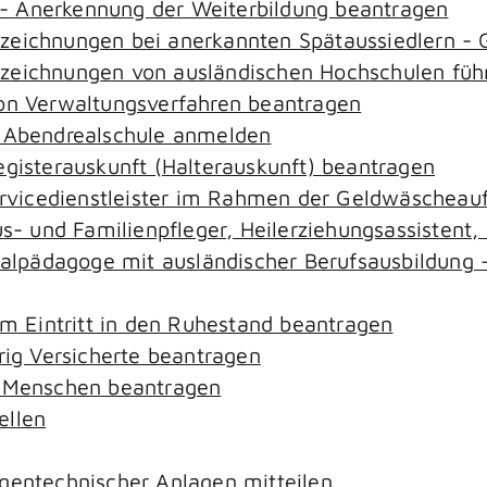
- Anerkennung der Weiterbildung beantragen
ezeichnungen bei anerkannten Spätaussiedlern 
ezeichnungen von ausländischen Hochschulen füh
von Verwaltungsverfahren beantragen
r Abendrealschule anmelden
egisterauskunft (Halterauskunft) beantragen
ervicedienstleister im Rahmen der Geldwäscheaufs
aus- und Familienpfleger, Heilerziehungsassistent
zialpädagoge mit ausländischer Berufsausbildung 
em Eintritt in den Ruhestand beantragen
rig Versicherte beantragen
e Menschen beantragen
ellen
gentechnischer Anlagen mitteilen