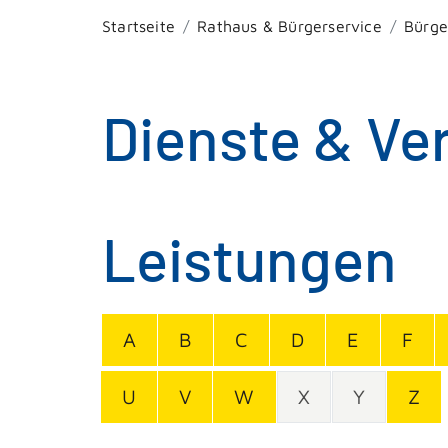
Startseite
Rathaus & Bürgerservice
Bürge
Dienste & Ve
Leistungen
A
B
C
D
E
F
U
V
W
X
Y
Z