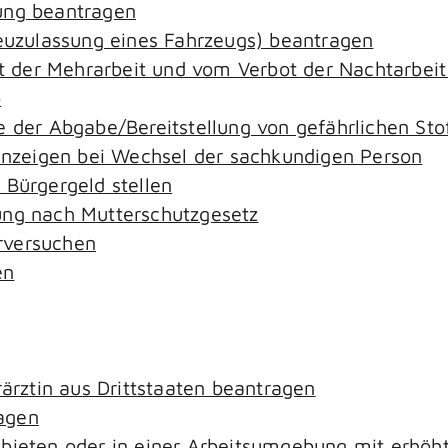
ung beantragen
zulassung eines Fahrzeugs) beantragen
der Mehrarbeit und vom Verbot der Nachtarbeit i
o
e der Abgabe/Bereitstellung von gefährlichen S
zeigen bei Wechsel der sachkundigen Person
 Bürgergeld stellen
ung nach Mutterschutzgesetz
rversuchen
en
rärztin aus Drittstaaten beantragen
agen
ebieten oder in einer Arbeitsumgebung mit erhö