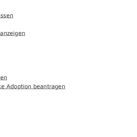
assen
 anzeigen
gen
ke Adoption beantragen