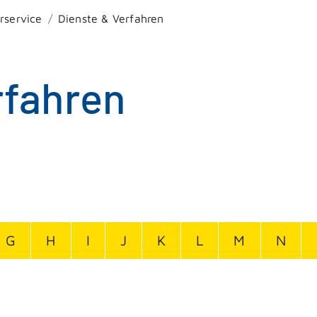
rservice
Dienste & Verfahren
rfahren
G
H
I
J
K
L
M
N