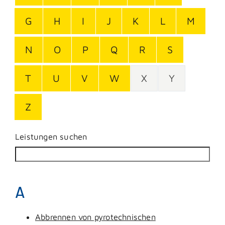
G
H
I
J
K
L
M
N
O
P
Q
R
S
T
U
V
W
X
Y
Z
Leistungen suchen
A
Abbrennen von pyrotechnischen