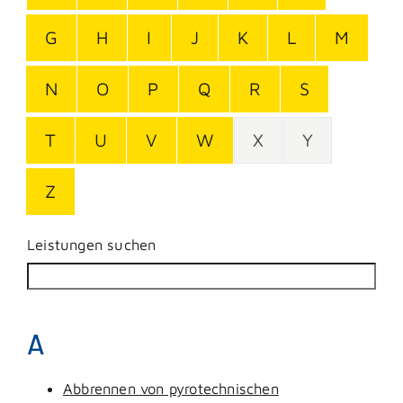
G
H
I
J
K
L
M
N
O
P
Q
R
S
T
U
V
W
X
Y
Z
Leistungen suchen
A
Abbrennen von pyrotechnischen