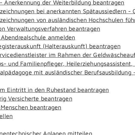
- Anerkennung der Weiterbildung beantragen
ezeichnungen bei anerkannten Spätaussiedlern 
ezeichnungen von ausländischen Hochschulen füh
von Verwaltungsverfahren beantragen
r Abendrealschule anmelden
egisterauskunft (Halterauskunft) beantragen
ervicedienstleister im Rahmen der Geldwäscheaufs
aus- und Familienpfleger, Heilerziehungsassistent
zialpädagoge mit ausländischer Berufsausbildung 
em Eintritt in den Ruhestand beantragen
rig Versicherte beantragen
e Menschen beantragen
ellen
gentechnischer Anlagen mitteilen