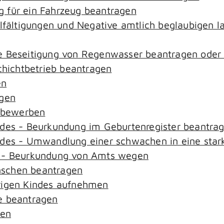
 für ein Fahrzeug beantragen
elfältigungen und Negative amtlich beglaubigen l
e Beseitigung von Regenwasser beantragen oder
ichtbetrieb beantragen
en
agen
n bewerben
ndes - Beurkundung im Geburtenregister beantra
ndes - Umwandlung einer schwachen in eine star
s - Beurkundung von Amts wegen
nschen beantragen
rigen Kindes aufnehmen
e beantragen
sen