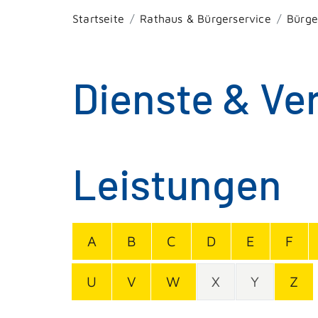
Startseite
Rathaus & Bürgerservice
Bürge
Dienste & Ve
Leistungen
A
B
C
D
E
F
U
V
W
X
Y
Z