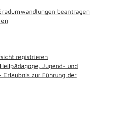
- Gradumwandlungen beantragen
ren
icht registrieren
, Heilpädagoge, Jugend- und
– Erlaubnis zur Führung der