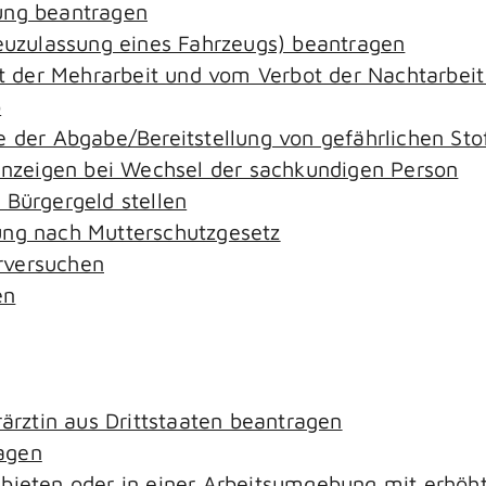
ung beantragen
zulassung eines Fahrzeugs) beantragen
der Mehrarbeit und vom Verbot der Nachtarbeit i
o
e der Abgabe/Bereitstellung von gefährlichen S
zeigen bei Wechsel der sachkundigen Person
 Bürgergeld stellen
ung nach Mutterschutzgesetz
rversuchen
en
rärztin aus Drittstaaten beantragen
agen
ebieten oder in einer Arbeitsumgebung mit erhö