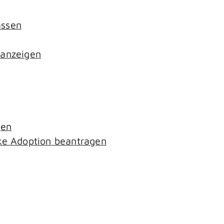
assen
 anzeigen
gen
ke Adoption beantragen