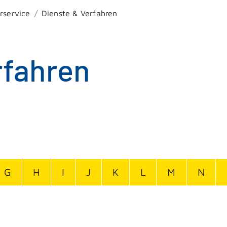
rservice
Dienste & Verfahren
rfahren
G
H
I
J
K
L
M
N