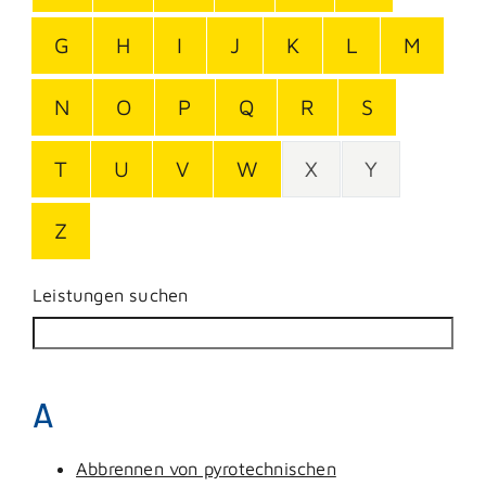
G
H
I
J
K
L
M
N
O
P
Q
R
S
T
U
V
W
X
Y
Z
Leistungen suchen
A
Abbrennen von pyrotechnischen