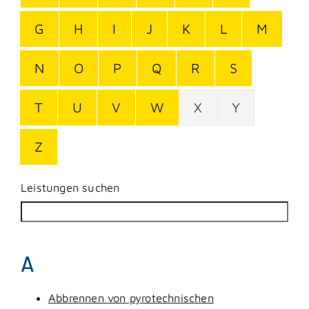
G
H
I
J
K
L
M
N
O
P
Q
R
S
T
U
V
W
X
Y
Z
Leistungen suchen
A
Abbrennen von pyrotechnischen