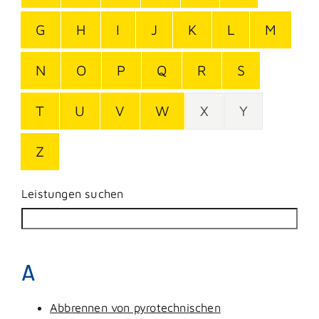
G
H
I
J
K
L
M
N
O
P
Q
R
S
T
U
V
W
X
Y
Z
Leistungen suchen
A
Abbrennen von pyrotechnischen