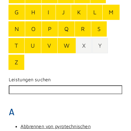
G
H
I
J
K
L
M
N
O
P
Q
R
S
T
U
V
W
X
Y
Z
Leistungen suchen
A
Abbrennen von pyrotechnischen