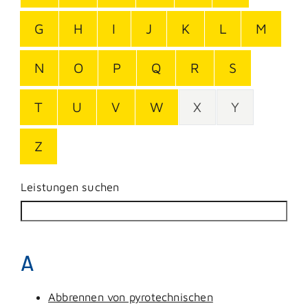
G
H
I
J
K
L
M
N
O
P
Q
R
S
T
U
V
W
X
Y
Z
Leistungen suchen
A
Abbrennen von pyrotechnischen