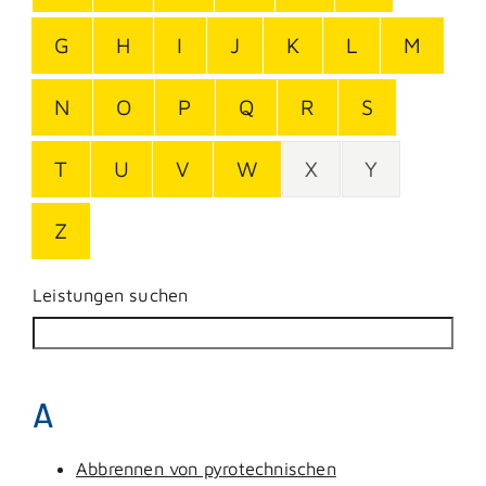
G
H
I
J
K
L
M
N
O
P
Q
R
S
T
U
V
W
X
Y
Z
Leistungen suchen
A
Abbrennen von pyrotechnischen