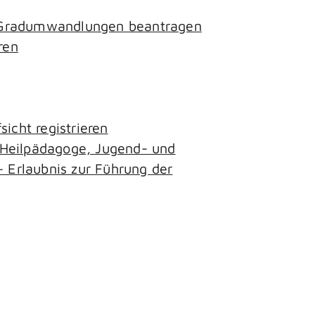
- Gradumwandlungen beantragen
ren
icht registrieren
, Heilpädagoge, Jugend- und
– Erlaubnis zur Führung der