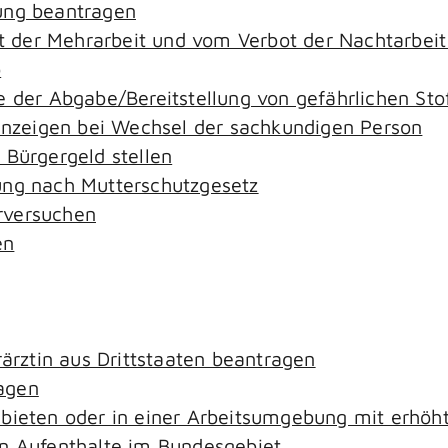
ung beantragen
der Mehrarbeit und vom Verbot der Nachtarbeit i
o
e der Abgabe/Bereitstellung von gefährlichen S
zeigen bei Wechsel der sachkundigen Person
 Bürgergeld stellen
ung nach Mutterschutzgesetz
rversuchen
en
rärztin aus Drittstaaten beantragen
agen
ebieten oder in einer Arbeitsumgebung mit erhö
an Aufenthalte im Bundesgebiet