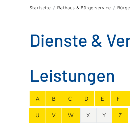
Startseite
Rathaus & Bürgerservice
Bürge
Dienste & Ve
Leistungen
A
B
C
D
E
F
U
V
W
X
Y
Z