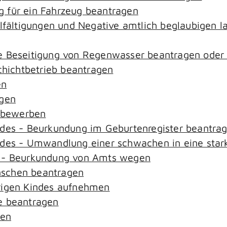
 für ein Fahrzeug beantragen
elfältigungen und Negative amtlich beglaubigen l
e Beseitigung von Regenwasser beantragen oder
ichtbetrieb beantragen
en
agen
n bewerben
ndes - Beurkundung im Geburtenregister beantra
ndes - Umwandlung einer schwachen in eine star
s - Beurkundung von Amts wegen
nschen beantragen
rigen Kindes aufnehmen
e beantragen
sen