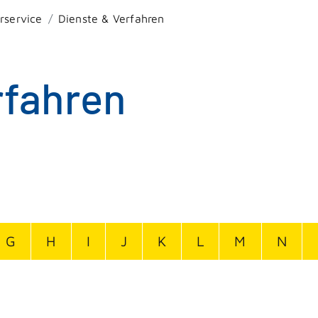
rservice
Dienste & Verfahren
rfahren
G
H
I
J
K
L
M
N