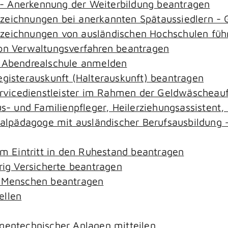
- Anerkennung der Weiterbildung beantragen
ezeichnungen bei anerkannten Spätaussiedlern 
ezeichnungen von ausländischen Hochschulen füh
von Verwaltungsverfahren beantragen
r Abendrealschule anmelden
egisterauskunft (Halterauskunft) beantragen
ervicedienstleister im Rahmen der Geldwäscheaufs
aus- und Familienpfleger, Heilerziehungsassistent
zialpädagoge mit ausländischer Berufsausbildung 
em Eintritt in den Ruhestand beantragen
rig Versicherte beantragen
e Menschen beantragen
ellen
gentechnischer Anlagen mitteilen