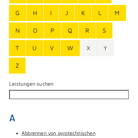
G
H
I
J
K
L
M
N
O
P
Q
R
S
T
U
V
W
X
Y
Z
Leistungen suchen
A
Abbrennen von pyrotechnischen