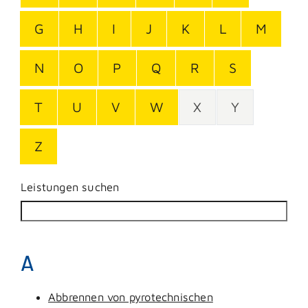
G
H
I
J
K
L
M
N
O
P
Q
R
S
T
U
V
W
X
Y
Z
Leistungen suchen
A
Abbrennen von pyrotechnischen