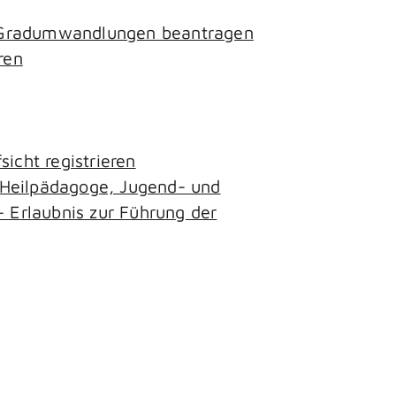
- Gradumwandlungen beantragen
ren
icht registrieren
, Heilpädagoge, Jugend- und
– Erlaubnis zur Führung der