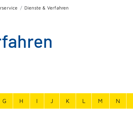
rservice
Dienste & Verfahren
rfahren
G
H
I
J
K
L
M
N