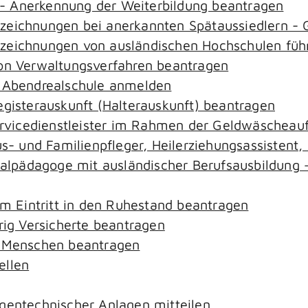
- Anerkennung der Weiterbildung beantragen
ezeichnungen bei anerkannten Spätaussiedlern 
ezeichnungen von ausländischen Hochschulen füh
von Verwaltungsverfahren beantragen
r Abendrealschule anmelden
egisterauskunft (Halterauskunft) beantragen
ervicedienstleister im Rahmen der Geldwäscheaufs
aus- und Familienpfleger, Heilerziehungsassistent
zialpädagoge mit ausländischer Berufsausbildung 
em Eintritt in den Ruhestand beantragen
rig Versicherte beantragen
e Menschen beantragen
ellen
gentechnischer Anlagen mitteilen