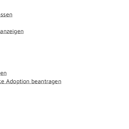
assen
 anzeigen
gen
ke Adoption beantragen