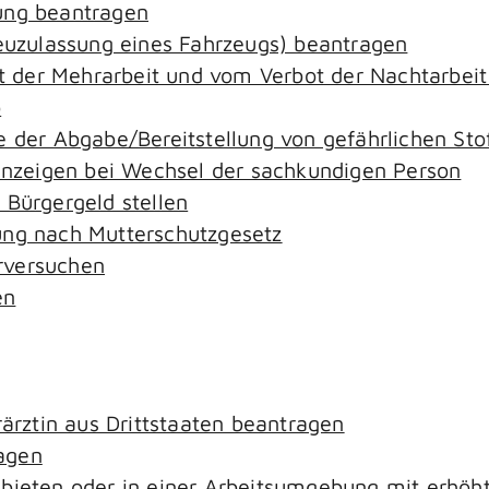
ung beantragen
zulassung eines Fahrzeugs) beantragen
der Mehrarbeit und vom Verbot der Nachtarbeit i
o
e der Abgabe/Bereitstellung von gefährlichen S
zeigen bei Wechsel der sachkundigen Person
 Bürgergeld stellen
ung nach Mutterschutzgesetz
rversuchen
en
rärztin aus Drittstaaten beantragen
agen
ebieten oder in einer Arbeitsumgebung mit erhö