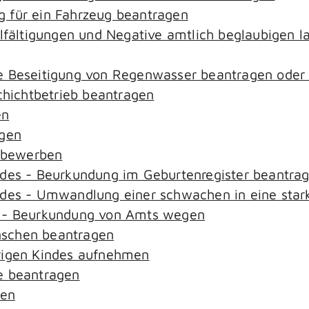
 für ein Fahrzeug beantragen
elfältigungen und Negative amtlich beglaubigen l
e Beseitigung von Regenwasser beantragen oder
ichtbetrieb beantragen
en
agen
n bewerben
ndes - Beurkundung im Geburtenregister beantra
ndes - Umwandlung einer schwachen in eine star
s - Beurkundung von Amts wegen
nschen beantragen
rigen Kindes aufnehmen
e beantragen
sen