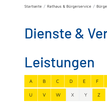
Startseite
Rathaus & Bürgerservice
Bürge
Dienste & Ve
Leistungen
A
B
C
D
E
F
U
V
W
X
Y
Z