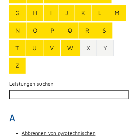
G
H
I
J
K
L
M
N
O
P
Q
R
S
T
U
V
W
X
Y
Z
Leistungen suchen
A
Abbrennen von pyrotechnischen