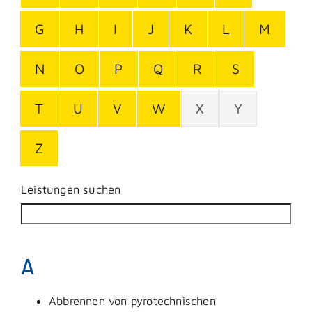
G
H
I
J
K
L
M
N
O
P
Q
R
S
T
U
V
W
X
Y
Z
Leistungen suchen
A
Abbrennen von pyrotechnischen