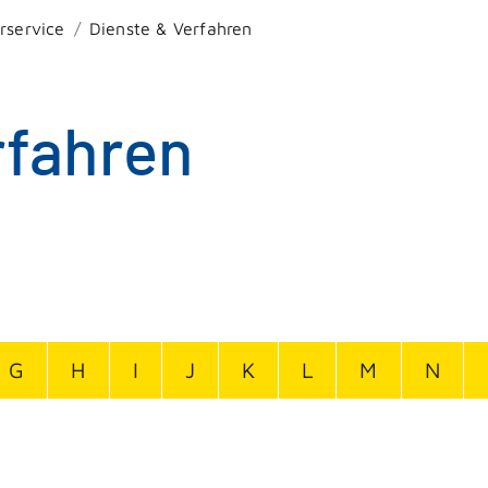
rservice
Dienste & Verfahren
rfahren
G
H
I
J
K
L
M
N