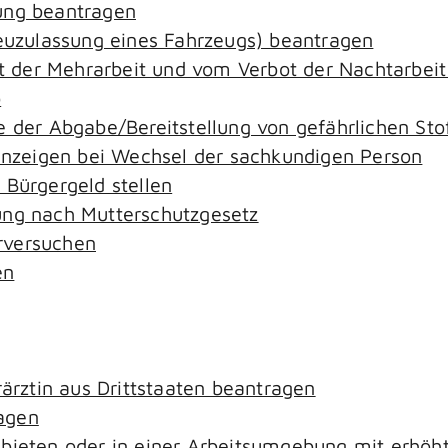
ung beantragen
zulassung eines Fahrzeugs) beantragen
der Mehrarbeit und vom Verbot der Nachtarbeit i
o
e der Abgabe/Bereitstellung von gefährlichen S
zeigen bei Wechsel der sachkundigen Person
 Bürgergeld stellen
ung nach Mutterschutzgesetz
rversuchen
en
rärztin aus Drittstaaten beantragen
agen
ebieten oder in einer Arbeitsumgebung mit erhö