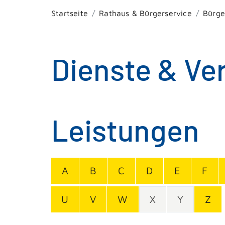
Startseite
Rathaus & Bürgerservice
Bürge
Dienste & Ve
Leistungen
A
B
C
D
E
F
U
V
W
X
Y
Z