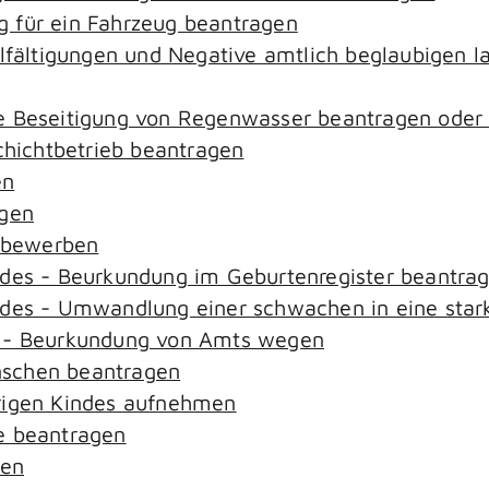
 für ein Fahrzeug beantragen
elfältigungen und Negative amtlich beglaubigen l
e Beseitigung von Regenwasser beantragen oder
ichtbetrieb beantragen
en
agen
n bewerben
ndes - Beurkundung im Geburtenregister beantra
ndes - Umwandlung einer schwachen in eine star
s - Beurkundung von Amts wegen
nschen beantragen
rigen Kindes aufnehmen
e beantragen
sen