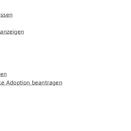
assen
 anzeigen
gen
ke Adoption beantragen