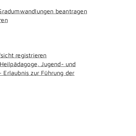
- Gradumwandlungen beantragen
ren
icht registrieren
, Heilpädagoge, Jugend- und
– Erlaubnis zur Führung der