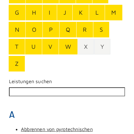
G
H
I
J
K
L
M
N
O
P
Q
R
S
T
U
V
W
X
Y
Z
Leistungen suchen
A
Abbrennen von pyrotechnischen