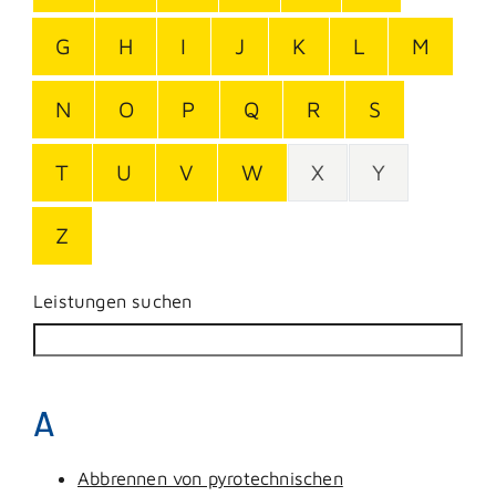
G
H
I
J
K
L
M
N
O
P
Q
R
S
T
U
V
W
X
Y
Z
Leistungen suchen
A
Abbrennen von pyrotechnischen