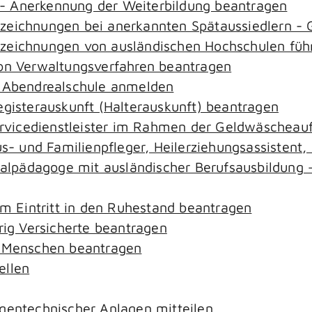
- Anerkennung der Weiterbildung beantragen
ezeichnungen bei anerkannten Spätaussiedlern 
ezeichnungen von ausländischen Hochschulen füh
von Verwaltungsverfahren beantragen
r Abendrealschule anmelden
egisterauskunft (Halterauskunft) beantragen
ervicedienstleister im Rahmen der Geldwäscheaufs
aus- und Familienpfleger, Heilerziehungsassistent
zialpädagoge mit ausländischer Berufsausbildung 
em Eintritt in den Ruhestand beantragen
rig Versicherte beantragen
e Menschen beantragen
ellen
gentechnischer Anlagen mitteilen