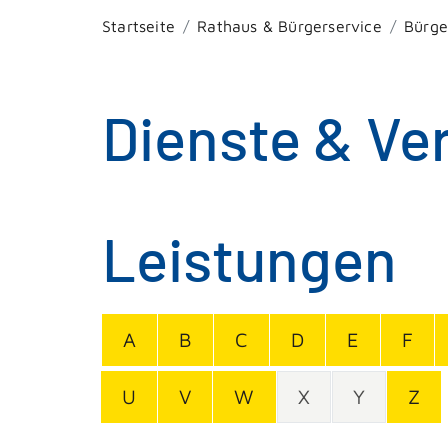
Startseite
Rathaus & Bürgerservice
Bürge
Dienste & Ve
Leistungen
A
B
C
D
E
F
U
V
W
X
Y
Z