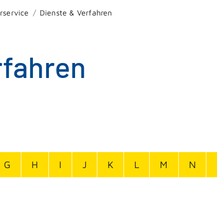
rservice
Dienste & Verfahren
rfahren
G
H
I
J
K
L
M
N