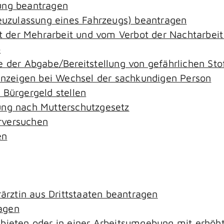
ung beantragen
zulassung eines Fahrzeugs) beantragen
der Mehrarbeit und vom Verbot der Nachtarbeit i
o
e der Abgabe/Bereitstellung von gefährlichen S
zeigen bei Wechsel der sachkundigen Person
 Bürgergeld stellen
ung nach Mutterschutzgesetz
rversuchen
en
rärztin aus Drittstaaten beantragen
agen
ebieten oder in einer Arbeitsumgebung mit erhö