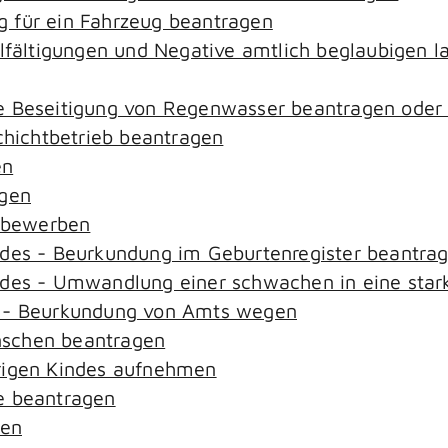
 für ein Fahrzeug beantragen
elfältigungen und Negative amtlich beglaubigen l
e Beseitigung von Regenwasser beantragen oder
ichtbetrieb beantragen
en
agen
n bewerben
ndes - Beurkundung im Geburtenregister beantra
ndes - Umwandlung einer schwachen in eine star
s - Beurkundung von Amts wegen
nschen beantragen
rigen Kindes aufnehmen
e beantragen
sen