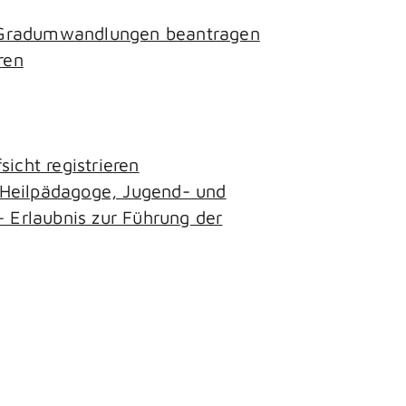
- Gradumwandlungen beantragen
ren
icht registrieren
, Heilpädagoge, Jugend- und
– Erlaubnis zur Führung der