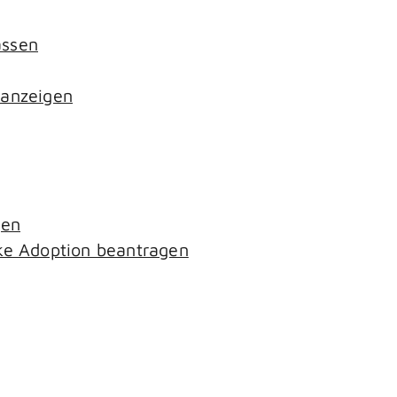
assen
 anzeigen
gen
ke Adoption beantragen