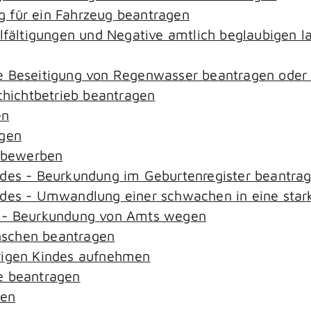
 für ein Fahrzeug beantragen
elfältigungen und Negative amtlich beglaubigen l
e Beseitigung von Regenwasser beantragen oder
ichtbetrieb beantragen
en
agen
n bewerben
ndes - Beurkundung im Geburtenregister beantra
ndes - Umwandlung einer schwachen in eine star
s - Beurkundung von Amts wegen
nschen beantragen
rigen Kindes aufnehmen
e beantragen
sen