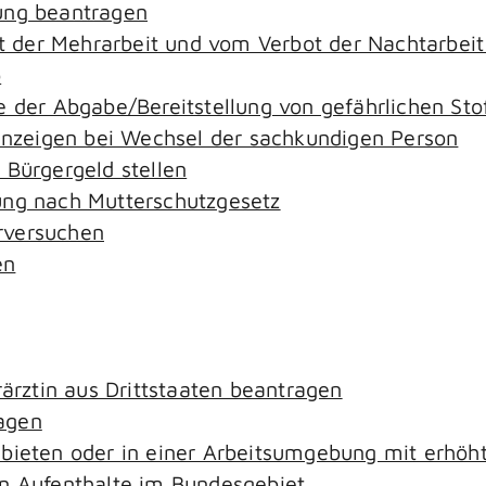
ung beantragen
der Mehrarbeit und vom Verbot der Nachtarbeit i
o
e der Abgabe/Bereitstellung von gefährlichen S
zeigen bei Wechsel der sachkundigen Person
 Bürgergeld stellen
ung nach Mutterschutzgesetz
rversuchen
en
rärztin aus Drittstaaten beantragen
agen
ebieten oder in einer Arbeitsumgebung mit erhö
an Aufenthalte im Bundesgebiet