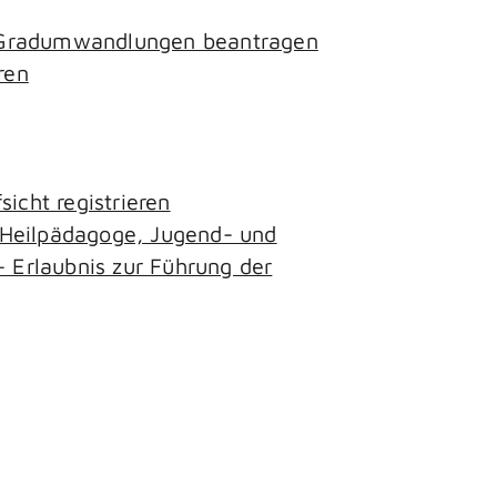
- Gradumwandlungen beantragen
ren
icht registrieren
, Heilpädagoge, Jugend- und
– Erlaubnis zur Führung der