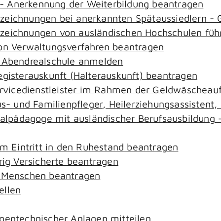
- Anerkennung der Weiterbildung beantragen
ezeichnungen bei anerkannten Spätaussiedlern 
ezeichnungen von ausländischen Hochschulen füh
von Verwaltungsverfahren beantragen
r Abendrealschule anmelden
egisterauskunft (Halterauskunft) beantragen
ervicedienstleister im Rahmen der Geldwäscheaufs
aus- und Familienpfleger, Heilerziehungsassistent
zialpädagoge mit ausländischer Berufsausbildung 
em Eintritt in den Ruhestand beantragen
rig Versicherte beantragen
e Menschen beantragen
ellen
gentechnischer Anlagen mitteilen