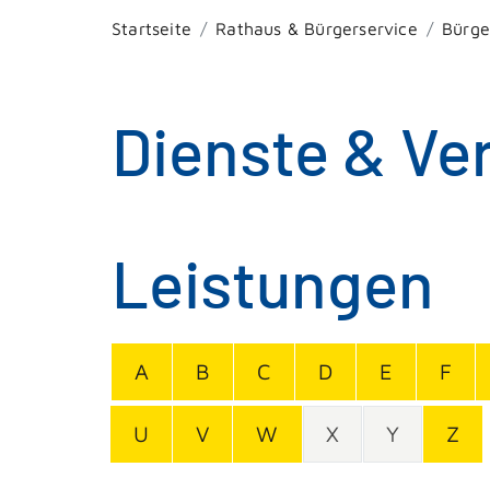
Startseite
Rathaus & Bürgerservice
Bürge
Dienste & Ve
Leistungen
A
B
C
D
E
F
U
V
W
X
Y
Z