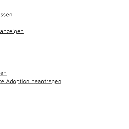
assen
 anzeigen
gen
ke Adoption beantragen