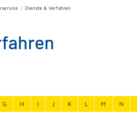
rservice
Dienste & Verfahren
rfahren
G
H
I
J
K
L
M
N