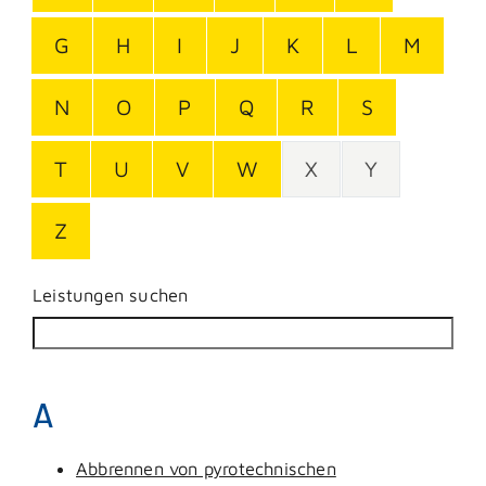
G
H
I
J
K
L
M
N
O
P
Q
R
S
T
U
V
W
X
Y
Z
Leistungen suchen
A
Abbrennen von pyrotechnischen