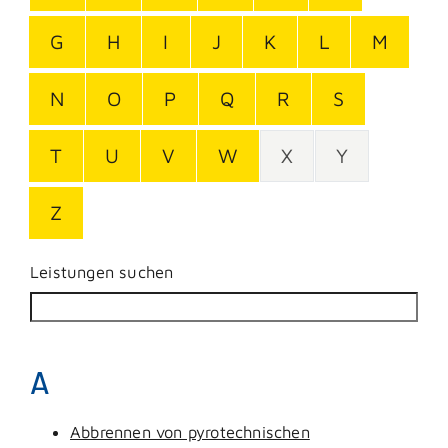
G
H
I
J
K
L
M
N
O
P
Q
R
S
T
U
V
W
X
Y
Z
Leistungen suchen
A
Abbrennen von pyrotechnischen