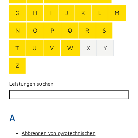
G
H
I
J
K
L
M
N
O
P
Q
R
S
T
U
V
W
X
Y
Z
Leistungen suchen
A
Abbrennen von pyrotechnischen