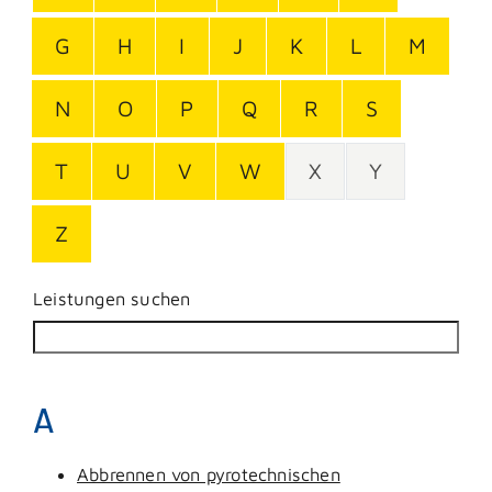
G
H
I
J
K
L
M
N
O
P
Q
R
S
T
U
V
W
X
Y
Z
Leistungen suchen
A
Abbrennen von pyrotechnischen