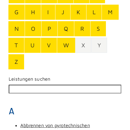
G
H
I
J
K
L
M
N
O
P
Q
R
S
T
U
V
W
X
Y
Z
Leistungen suchen
A
Abbrennen von pyrotechnischen