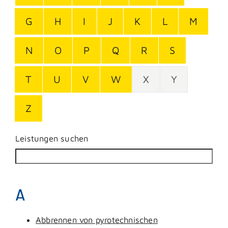
G
H
I
J
K
L
M
N
O
P
Q
R
S
T
U
V
W
X
Y
Z
Leistungen suchen
A
Abbrennen von pyrotechnischen