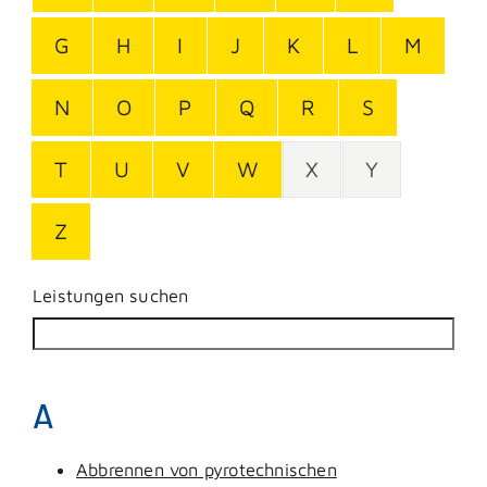
G
H
I
J
K
L
M
N
O
P
Q
R
S
T
U
V
W
X
Y
Z
Leistungen suchen
A
Abbrennen von pyrotechnischen